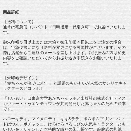
商品詳細
【送料について】
通常は宅急便コンパクト（日時指定・代引き可）でお届けいたしま
す。
御朱印帳５冊以上または木箱と御朱印帳４冊以上をご注文の場合
は、宅急便扱いになり送料が変更になる可能性がございます。その
際は店舗からご連絡のメールを差し上げます。銀行振込の方は変更
内容をご確認いただいてからお振り込み手続きをお願いいたしま
す。
【朱印帳デザイン】
「赤ちゃんが泣 き止む！」と話題のもいもいが人気のサンリオキャ
ラクターズとコラボ！
『もいもい』は東京大学あかちゃんラボと出版社の株式会社ディス
カヴァー・トゥエンティワンが共同開発した赤ちゃんのための絵本
です。
ハローキティ、マイメロディ、キキ&ララ、ポムポムプリン、バッ
ドばつ丸、ポチャッコ、けろけろけろっぴの人気キャラクターとも
いもいをデザインした本格的な織りの朱印帳です。蛇腹式の和紙