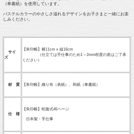
（奉書紙）を使用しています。
パステルカラーのやさしさ溢れるデザインをお子さまと一緒にお楽
しみください。
【朱印帳】横11cm x 縦16cm
サイ
（仕立ては手仕事のため1～2mm程度の差はご了承
ズ
ください）
材 質
【朱印帳】織り布（表紙）、和紙（奉書紙）
【朱印帳】蛇腹式46ページ
仕 様
日本製・手仕事