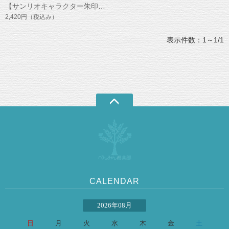
【サンリオキャラクター朱印帳】シナモロール朱印帳 シャボン玉 間紙３枚入
2,420円
（税込み）
表示件数：1～1/1
CALENDAR
2026年08月
日
月
火
水
木
金
土